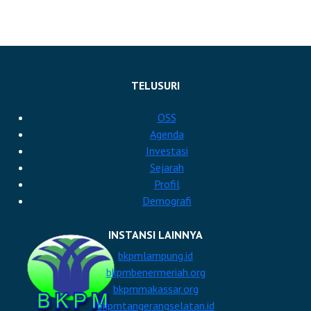
TELUSURI
OSS
Agenda
Investasi
Sejarah
Profil
Demografi
INSTANSI LAINNYA
bkpmlampung.id
bkpmbenermeriah.org
bkpmmakassar.org
bkpmtangerangselatan.id